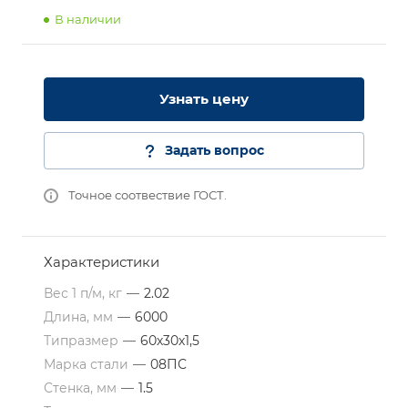
В наличии
Узнать цену
Задать вопрос
Точное соотвествие ГОСТ.
Характеристики
Вес 1 п/м, кг
—
2.02
Длина, мм
—
6000
Типразмер
—
60х30х1,5
Марка стали
—
08ПС
Стенка, мм
—
1.5