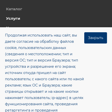
Каталог
Услуги
Компания
Продолжая использовать наш сайт, вы
Цены
Закрыть
даете согласие на обработку файлов
Контакты
cookie, пользовательских данных
(сведения о местоположении; тип и
Блог
версия ОС; тип и версия Браузера; тип
+7 (8482) 955‒462
устройства и разрешение его экрана;
источник откуда пришел на сайт
office@gkmsp.ru
пользователь; с какого сайта или по какой
445043, Самарская обл., г. Тольятти, ОЭЗ ППТ тер.,
рекламе; язык ОС и Браузера; какие
8-е ш., здание 8, помещение 1.26
страницы открывает и на какие кнопки
нажимает пользователь; ip-адрес) в целях
© 2026 Метсервис — Электросварные прямошовные
функционирования сайта, проведения
трубы и рулонный металлопрокат
ретаргетинга и проведения