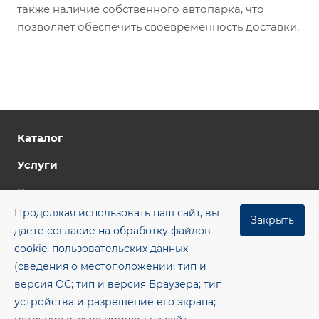
также наличие собственного автопарка, что
позволяет обеспечить своевременность доставки.
Каталог
Услуги
Компания
Продолжая использовать наш сайт, вы
Цены
Закрыть
даете согласие на обработку файлов
Контакты
cookie, пользовательских данных
(сведения о местоположении; тип и
Блог
версия ОС; тип и версия Браузера; тип
+7 (8482) 955‒462
устройства и разрешение его экрана;