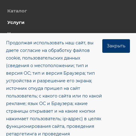
Каталог
Услуги
Компания
Продолжая использовать наш сайт, вы
Цены
Закрыть
даете согласие на обработку файлов
Контакты
cookie, пользовательских данных
(сведения о местоположении; тип и
Блог
версия ОС; тип и версия Браузера; тип
+7 (8482) 955‒462
устройства и разрешение его экрана;
источник откуда пришел на сайт
office@gkmsp.ru
пользователь; с какого сайта или по какой
445043, Самарская обл., г. Тольятти, ОЭЗ ППТ тер.,
рекламе; язык ОС и Браузера; какие
8-е ш., здание 8, помещение 1.26
страницы открывает и на какие кнопки
нажимает пользователь; ip-адрес) в целях
© 2026 Метсервис — Электросварные прямошовные
функционирования сайта, проведения
трубы и рулонный металлопрокат
ретаргетинга и проведения