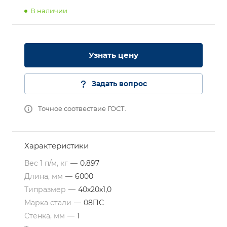
В наличии
Узнать цену
Задать вопрос
Точное соотвествие ГОСТ.
Характеристики
Вес 1 п/м, кг
—
0.897
Длина, мм
—
6000
Типразмер
—
40х20х1,0
Марка стали
—
08ПС
Стенка, мм
—
1