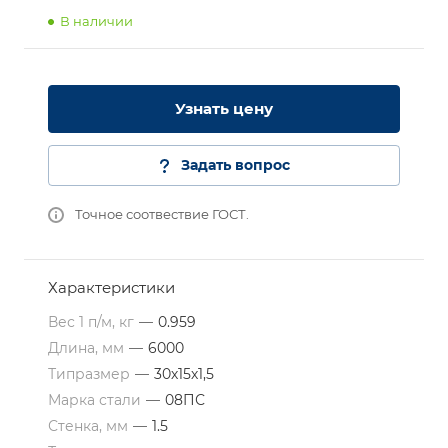
В наличии
Узнать цену
Задать вопрос
Точное соотвествие ГОСТ.
Характеристики
Вес 1 п/м, кг
—
0.959
Длина, мм
—
6000
Типразмер
—
30х15х1,5
Марка стали
—
08ПС
Стенка, мм
—
1.5