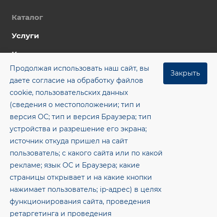
Каталог
Услуги
Компания
Продолжая использовать наш сайт, вы
Цены
Закрыть
даете согласие на обработку файлов
Контакты
cookie, пользовательских данных
(сведения о местоположении; тип и
Блог
версия ОС; тип и версия Браузера; тип
+7 (8482) 955‒462
устройства и разрешение его экрана;
источник откуда пришел на сайт
office@gkmsp.ru
пользователь; с какого сайта или по какой
445043, Самарская обл., г. Тольятти, ОЭЗ ППТ тер.,
рекламе; язык ОС и Браузера; какие
8-е ш., здание 8, помещение 1.26
страницы открывает и на какие кнопки
нажимает пользователь; ip-адрес) в целях
© 2026 Метсервис — Электросварные прямошовные
функционирования сайта, проведения
трубы и рулонный металлопрокат
ретаргетинга и проведения