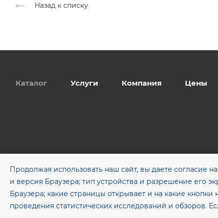
Назад к списку
Каталог
Услуги
Компания
Цены
Продолжая использовать наш сайт, вы даете согласие на
и версия Браузера; тип устройства и разрешение его экр
© 2026 Метсервис — Электросварные прямошовные трубы и
Браузера; какие страницы открывает и на какие кнопки 
проведения статистических исследований и обзоров. Есл