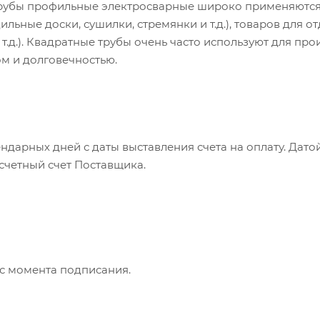
Трубы профильные электросварные широко применяются
ильные доски, сушилки, стремянки и т.д.), товаров для о
 т.д.). Квадратные трубы очень часто используют для пр
ом и долговечностью.
ндарных дней с даты выставления счета на оплату. Дато
асчетный счет Поставщика.
 с момента подписания.