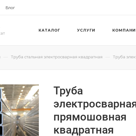
Блог
е
КАТАЛОГ
УСЛУГИ
КОМПАНИ
кат
—
—
я
Труба стальная электросварная квадратная
Труба эле
Труба
электросварна
прямошовная
квадратная