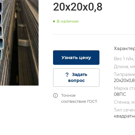
20х20х0,8
В наличии
Характе
Узнать цену
Вес 1 п/м,
Длина, 
Задать
Типразм
вопрос
20х20х0,8
Марка с
08ПС
Точное
соотвествие ГОСТ.
Стенка, 
Тип сече
квадратн