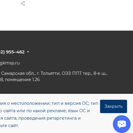
82) 955‒462
@gkmsp.ru
 Самарская обл., г. Тольятти, ОЭЗ ППТ тер., 8-е ш.,
 8, помещение 1.26
ния о местоположении; тип и версия ОС; тип
Закрыть
о сайта или по какой рекламе; язык ОС и
Карта сайта
Разработано в RuMaster
я сайта, проведения ретаргетинга и
льных данных
те сайт.