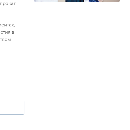
опрокат
ентах,
стия в
ством