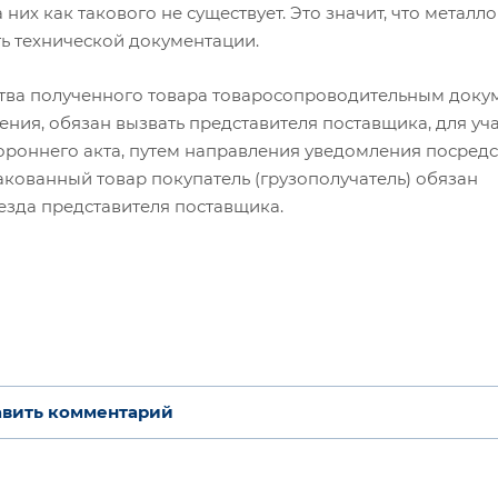
них как такового не существует. Это значит, что металл
ть технической документации.
ства полученного товара товаросопроводительным докум
ения, обязан вызвать представителя поставщика, для уча
ороннего акта, путем направления уведомления посред
акованный товар покупатель (грузополучатель) обязан
иезда представителя поставщика.
вить комментарий