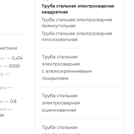
Труба стальная электросварная
квадратная
Труба стальная электросварная
прямоугольная
Труба стальная электросварная
плоскоовальная
ристики
Труба стальная
 кг
—
0.474
электросварная
мм
—
6000
с алюмокремниевым
ер
—
покрытием
тали
—
Труба стальная
мм
—
0.8
электросварная
ния
—
оцинкованная
ая
Труба стальная