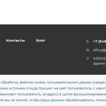
Контакты
Блог
+7 (84
office
445043,
здание
 обработку файлов cookie, пользовательских данных (сведе
ана; источник откуда пришел на сайт пользователь; с каког
Политика конфиденциальности
 рулонный металлопрокат
нажимает пользователь; ip-адрес) в целях функционировани
Согласие на обработку персона
и вы не хотите, чтобы ваши данные обрабатывались, покинь