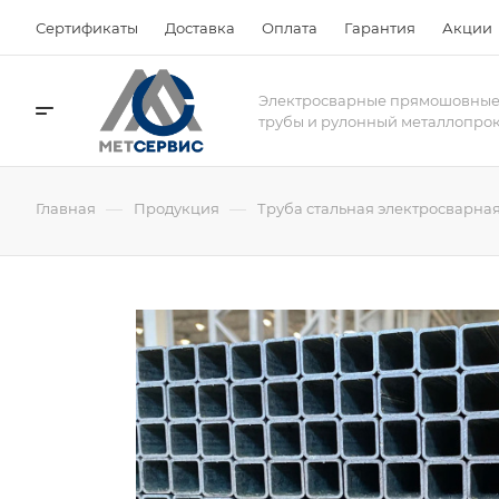
Сертификаты
Доставка
Оплата
Гарантия
Акции
Электросварные прямошовны
трубы и рулонный металлопро
—
—
Главная
Продукция
Труба стальная электросварна