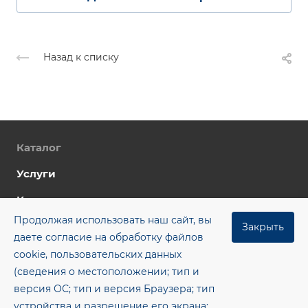
Назад к списку
Каталог
Услуги
Компания
Продолжая использовать наш сайт, вы
Цены
Закрыть
даете согласие на обработку файлов
Контакты
cookie, пользовательских данных
(сведения о местоположении; тип и
Блог
версия ОС; тип и версия Браузера; тип
+7 (8482) 955‒462
устройства и разрешение его экрана;