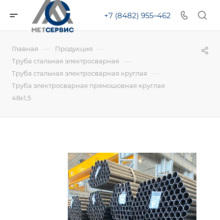
+7 (8482) 955‒462
—
—
Главная
Продукция
—
Труба стальная электросварная
—
Труба стальная электросварная круглая
Труба электросварная прямошовная круглая
48х1,5