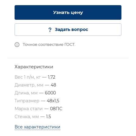
Узнать цену
Задать вопрос
Точное соотвествие ГОСТ.
Характеристики
Вес 1 п/м, кг
—
1.72
Диаметр, мм
—
48
Длина, мм
—
6000
Типразмер
—
48х1,5
Марка стали
—
08ПС
Стенка, мм
—
1.5
Все характеристики