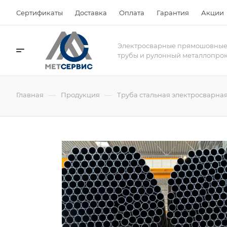
Сертификаты
Доставка
Оплата
Гарантия
Акции
Электросварные прямошовны
трубы и рулонный металлопро
—
—
Главная
Продукция
Труба стальная электросварна