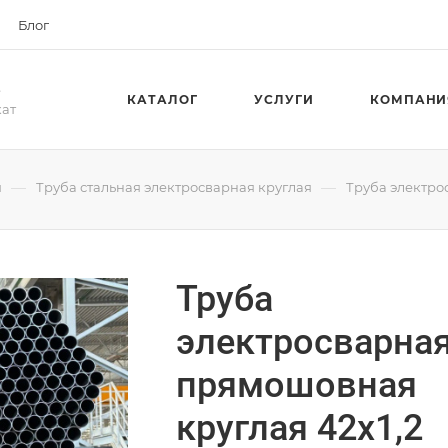
Блог
е
КАТАЛОГ
УСЛУГИ
КОМПАНИ
кат
—
—
я
Труба стальная электросварная круглая
Труба электро
Труба
электросварна
прямошовная
круглая 42х1,2