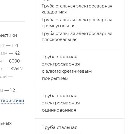
Труба стальная электросварная
квадратная
Труба стальная электросварная
прямоугольная
Труба стальная электросварная
ристики
плоскоовальная
 кг
—
1.21
, мм
—
42
Труба стальная
мм
—
6000
электросварная
ер
—
42х1,2
с алюмокремниевым
тали
—
покрытием
мм
—
1.2
Труба стальная
ктеристики
электросварная
оцинкованная
льных
Труба стальная