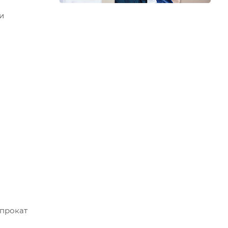
и
опрокат