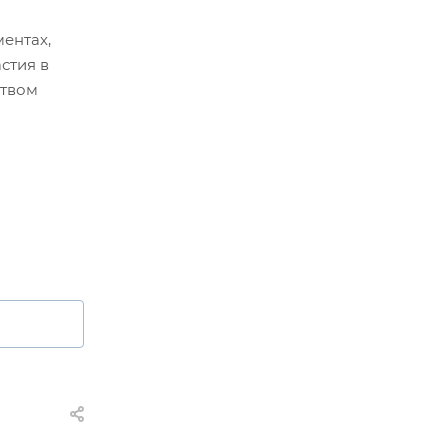
ентах,
стия в
ством