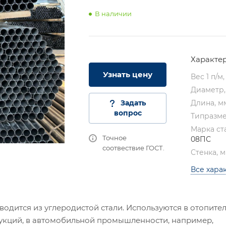
В наличии
Характе
Узнать цену
Вес 1 п/м,
Диаметр
Задать
Длина, 
вопрос
Типразм
Марка с
Точное
08ПС
соотвествие ГОСТ.
Стенка, 
Все хара
одится из углеродистой стали. Используются в отопите
рукций, в автомобильной промышленности, например,