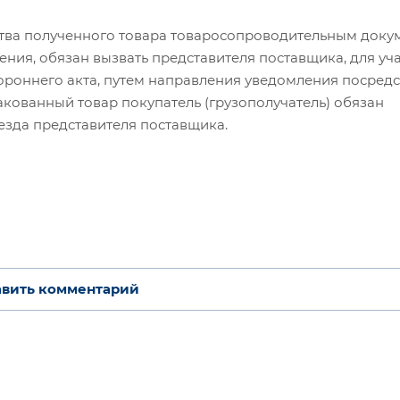
ства полученного товара товаросопроводительным докум
ения, обязан вызвать представителя поставщика, для уча
ороннего акта, путем направления уведомления посред
акованный товар покупатель (грузополучатель) обязан
иезда представителя поставщика.
вить комментарий