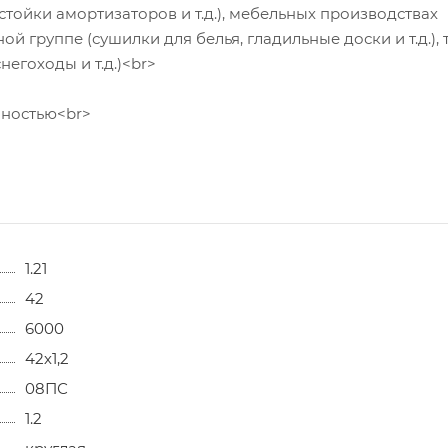
тойки амортизаторов и т.д.), мебельных производствах
нной группе (сушилки для белья, гладильные доски и т.д.),
негоходы и т.д.)<br>
чностью<br>
1.21
42
6000
42х1,2
08ПС
1.2