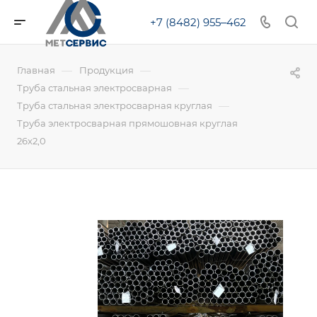
+7 (8482) 955‒462
—
—
Главная
Продукция
—
Труба стальная электросварная
—
Труба стальная электросварная круглая
Труба электросварная прямошовная круглая
26х2,0