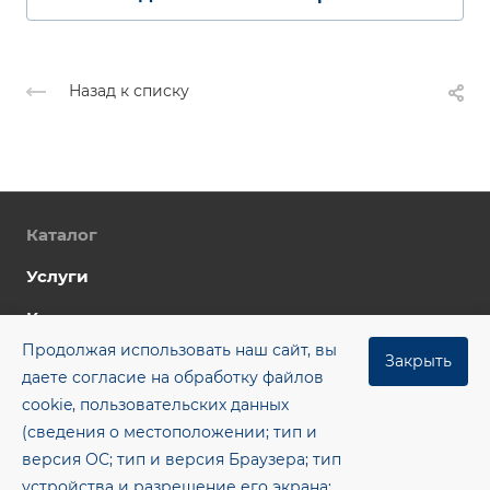
Назад к списку
Каталог
Услуги
Компания
Продолжая использовать наш сайт, вы
Цены
Закрыть
даете согласие на обработку файлов
Контакты
cookie, пользовательских данных
(сведения о местоположении; тип и
Блог
версия ОС; тип и версия Браузера; тип
+7 (8482) 955‒462
устройства и разрешение его экрана;