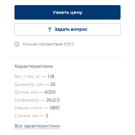
Узнать цену
Задать вопрос
Точное соотвествие ГОСТ.
Характеристики
Вес 1 п/м, кг
—
1.18
Диаметр, мм
—
26
Длина, мм
—
6000
Типразмер
—
26х2,0
Марка стали
—
08Ю
Стенка, мм
—
2
Все характеристики