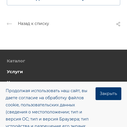
Назад к списку
Каталог
Услуги
Компания
Продолжая использовать наш сайт, вы
Цены
Закрыть
даете согласие на обработку файлов
Контакты
cookie, пользовательских данных
(сведения о местоположении; тип и
Блог
версия ОС; тип и версия Браузера; тип
+7 (8482) 955‒462
устройства и разрешение его экрана;