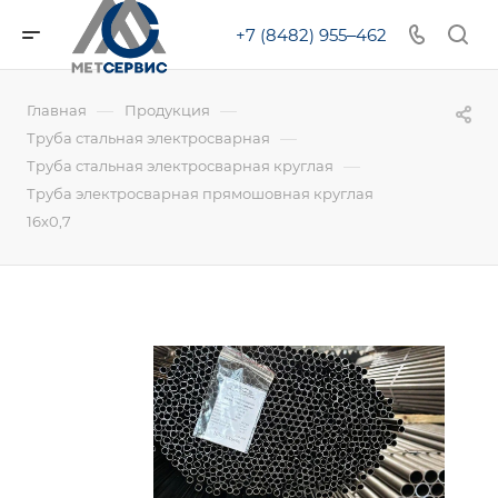
+7 (8482) 955‒462
—
—
Главная
Продукция
—
Труба стальная электросварная
—
Труба стальная электросварная круглая
Труба электросварная прямошовная круглая
16х0,7