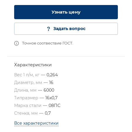
Узнать цену
Задать вопрос
Точное соотвествие ГОСТ.
Характеристики
Вес 1 п/м, кг
—
0,264
Диаметр, мм
—
16
Длина, мм
—
6000
Типразмер
—
16х0,7
Марка стали
—
08ПС
Стенка, мм
—
0,7
Все характеристики