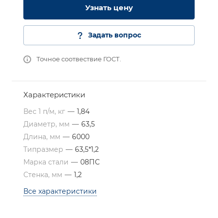
Узнать цену
Задать вопрос
Точное соотвествие ГОСТ.
Характеристики
Вес 1 п/м, кг
—
1,84
Диаметр, мм
—
63,5
Длина, мм
—
6000
Типразмер
—
63,5*1,2
Марка стали
—
08ПС
Стенка, мм
—
1,2
Все характеристики