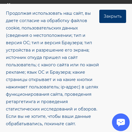
Компания
Продолжая использовать наш сайт, вы
Цены
Закрыть
даете согласие на обработку файлов
Контакты
cookie, пользовательских данных
(сведения о местоположении; тип и
Блог
версия ОС; тип и версия Браузера; тип
+7 (8482) 955‒462
устройства и разрешение его экрана;
источник откуда пришел на сайт
office@gkmsp.ru
пользователь; с какого сайта или по какой
445043, Самарская обл., г. Тольятти, ОЭЗ ППТ тер.,
рекламе; язык ОС и Браузера; какие
8-е ш., здание 8, помещение 1.26
страницы открывает и на какие кнопки
нажимает пользователь; ip-адрес) в целях
© 2026 Метсервис — Электросварные прямошовные
функционирования сайта, проведения
трубы и рулонный металлопрокат
ретаргетинга и проведения
статистических исследований и обзоров.
Политика конфиденциальности
Согласие на обработку персональных данных
Если вы не хотите, чтобы ваши данные
обрабатывались, покиньте сайт.
Карта сайта
Разработано в RuMaster