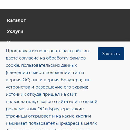
Каталог
Услуги
Компания
Продолжая использовать наш сайт, вы
Цены
Закрыть
даете согласие на обработку файлов
Контакты
cookie, пользовательских данных
(сведения о местоположении; тип и
Блог
версия ОС; тип и версия Браузера; тип
+7 (8482) 955‒462
устройства и разрешение его экрана;
источник откуда пришел на сайт
office@gkmsp.ru
пользователь; с какого сайта или по какой
445043, Самарская обл., г. Тольятти, ОЭЗ ППТ тер.,
рекламе; язык ОС и Браузера; какие
8-е ш., здание 8, помещение 1.26
страницы открывает и на какие кнопки
нажимает пользователь; ip-адрес) в целях
© 2026 Метсервис — Электросварные прямошовные