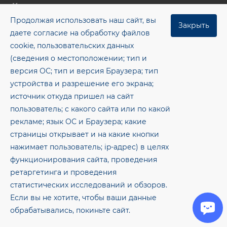
Компания
Продолжая использовать наш сайт, вы
Цены
Закрыть
даете согласие на обработку файлов
Контакты
cookie, пользовательских данных
(сведения о местоположении; тип и
Блог
версия ОС; тип и версия Браузера; тип
+7 (8482) 955‒462
устройства и разрешение его экрана;
источник откуда пришел на сайт
office@gkmsp.ru
пользователь; с какого сайта или по какой
445043, Самарская обл., г. Тольятти, ОЭЗ ППТ тер.,
рекламе; язык ОС и Браузера; какие
8-е ш., здание 8, помещение 1.26
страницы открывает и на какие кнопки
нажимает пользователь; ip-адрес) в целях
© 2026 Метсервис — Электросварные прямошовные
функционирования сайта, проведения
трубы и рулонный металлопрокат
ретаргетинга и проведения
статистических исследований и обзоров.
Политика конфиденциальности
Согласие на обработку персональных данных
Если вы не хотите, чтобы ваши данные
обрабатывались, покиньте сайт.
Карта сайта
Разработано в RuMaster