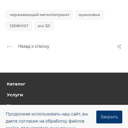
нержавеющий металлопрокат
оцинковка
12Х18Н10Т
aisi 321
Назад к списку
Каталог
Услуги
Компания
Продолжая использовать наш сайт, вы
Цены
Закрыть
даете согласие на обработку файлов
Контакты