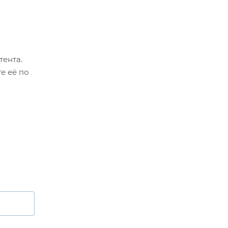
тента.
е её по