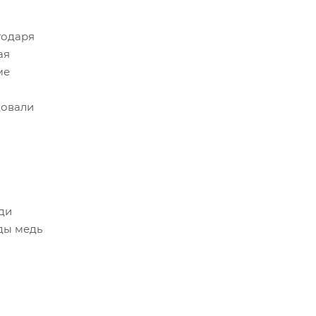
годаря
ая
ме
довали
ди
ды медь