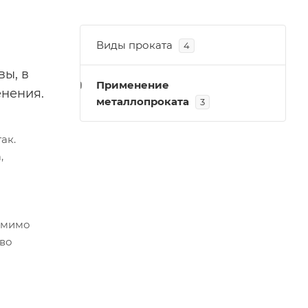
Виды проката
4
ы, в
Применение
енения.
металлопроката
3
ак.
,
омимо
во