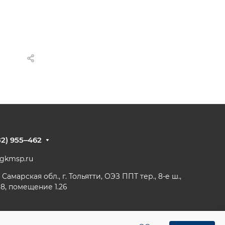
82) 955‒462
@gkmsp.ru
 Самарская обл., г. Тольятти, ОЭЗ ППТ тер., 8-е ш.,
 8, помещение 1.26