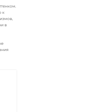
ттенком.
ю к
измов,
ни в
же
ания