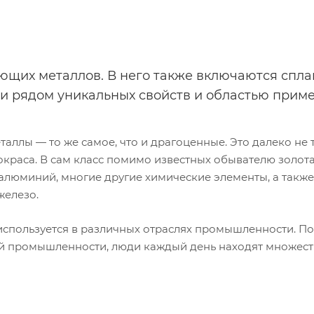
щих металлов. В него также включаются сплав
ни рядом уникальных свойств и областью прим
таллы — то же самое, что и драгоценные. Это далеко не т
краса. В сам класс помимо известных обывателю золота
 алюминий, многие другие химические элементы, а также
железо.
используется в различных отраслях промышленности. П
й промышленности, люди каждый день находят множест