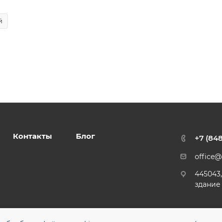
й
Контакты
Блог
+7 (84
office
445043,
здание